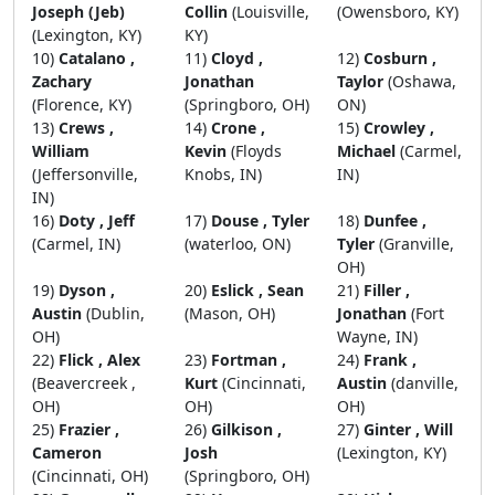
Joseph (Jeb)
Collin
(Louisville,
(Owensboro, KY)
(Lexington, KY)
KY)
10)
Catalano ,
11)
Cloyd ,
12)
Cosburn ,
Zachary
Jonathan
Taylor
(Oshawa,
(Florence, KY)
(Springboro, OH)
ON)
13)
Crews ,
14)
Crone ,
15)
Crowley ,
William
Kevin
(Floyds
Michael
(Carmel,
(Jeffersonville,
Knobs, IN)
IN)
IN)
16)
Doty , Jeff
17)
Douse , Tyler
18)
Dunfee ,
(Carmel, IN)
(waterloo, ON)
Tyler
(Granville,
OH)
19)
Dyson ,
20)
Eslick , Sean
21)
Filler ,
Austin
(Dublin,
(Mason, OH)
Jonathan
(Fort
OH)
Wayne, IN)
22)
Flick , Alex
23)
Fortman ,
24)
Frank ,
(Beavercreek ,
Kurt
(Cincinnati,
Austin
(danville,
OH)
OH)
OH)
25)
Frazier ,
26)
Gilkison ,
27)
Ginter , Will
Cameron
Josh
(Lexington, KY)
(Cincinnati, OH)
(Springboro, OH)