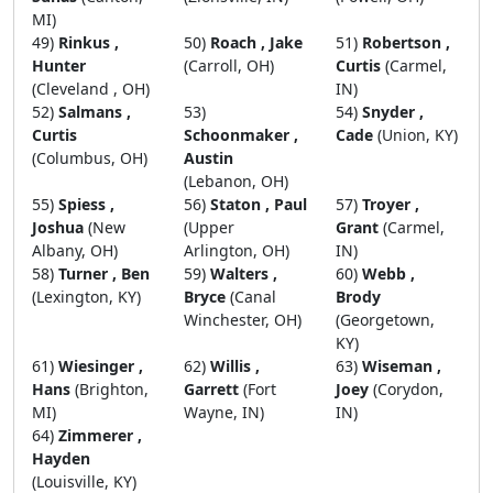
MI)
49)
Rinkus ,
50)
Roach , Jake
51)
Robertson ,
Hunter
(Carroll, OH)
Curtis
(Carmel,
(Cleveland , OH)
IN)
52)
Salmans ,
53)
54)
Snyder ,
Curtis
Schoonmaker ,
Cade
(Union, KY)
(Columbus, OH)
Austin
(Lebanon, OH)
55)
Spiess ,
56)
Staton , Paul
57)
Troyer ,
Joshua
(New
(Upper
Grant
(Carmel,
Albany, OH)
Arlington, OH)
IN)
58)
Turner , Ben
59)
Walters ,
60)
Webb ,
(Lexington, KY)
Bryce
(Canal
Brody
Winchester, OH)
(Georgetown,
KY)
61)
Wiesinger ,
62)
Willis ,
63)
Wiseman ,
Hans
(Brighton,
Garrett
(Fort
Joey
(Corydon,
MI)
Wayne, IN)
IN)
64)
Zimmerer ,
Hayden
(Louisville, KY)