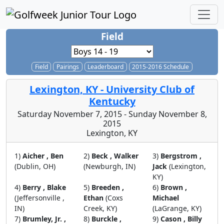
Field
Field
Pairings
Leaderboard
2015-2016 Schedule
Lexington, KY - University Club of
Kentucky
Saturday November 7, 2015 - Sunday November 8,
2015
Lexington, KY
1)
Aicher , Ben
2)
Beck , Walker
3)
Bergstrom ,
(Dublin, OH)
(Newburgh, IN)
Jack
(Lexington,
KY)
4)
Berry , Blake
5)
Breeden ,
6)
Brown ,
(Jeffersonville ,
Ethan
(Coxs
Michael
IN)
Creek, KY)
(LaGrange, KY)
7)
Brumley, Jr. ,
8)
Burckle ,
9)
Cason , Billy