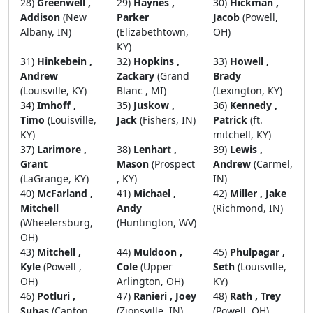
28)
Greenwell ,
29)
Haynes ,
30)
Hickman ,
Addison
(New
Parker
Jacob
(Powell,
Albany, IN)
(Elizabethtown,
OH)
KY)
31)
Hinkebein ,
32)
Hopkins ,
33)
Howell ,
Andrew
Zackary
(Grand
Brady
(Louisville, KY)
Blanc , MI)
(Lexington, KY)
34)
Imhoff ,
35)
Juskow ,
36)
Kennedy ,
Timo
(Louisville,
Jack
(Fishers, IN)
Patrick
(ft.
KY)
mitchell, KY)
37)
Larimore ,
38)
Lenhart ,
39)
Lewis ,
Grant
Mason
(Prospect
Andrew
(Carmel,
(LaGrange, KY)
, KY)
IN)
40)
McFarland ,
41)
Michael ,
42)
Miller , Jake
Mitchell
Andy
(Richmond, IN)
(Wheelersburg,
(Huntington, WV)
OH)
43)
Mitchell ,
44)
Muldoon ,
45)
Phulpagar ,
Kyle
(Powell ,
Cole
(Upper
Seth
(Louisville,
OH)
Arlington, OH)
KY)
46)
Potluri ,
47)
Ranieri , Joey
48)
Rath , Trey
Suhas
(Canton,
(Zionsville, IN)
(Powell, OH)